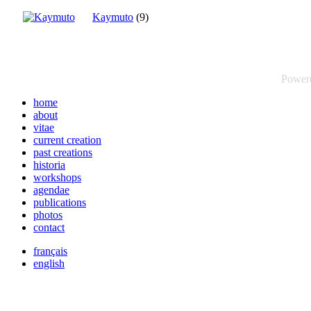
Kaymuto
(9)
Power
home
about
vitae
current creation
past creations
historia
workshops
agendae
publications
photos
contact
français
english